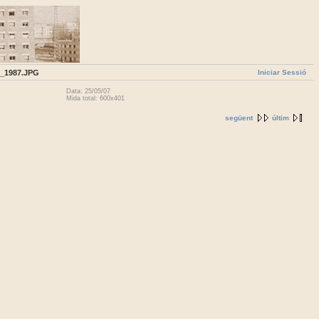
Iniciar Sessió
_1987.JPG
Data: 25/05/07
Mida total: 600x401
següent
últim