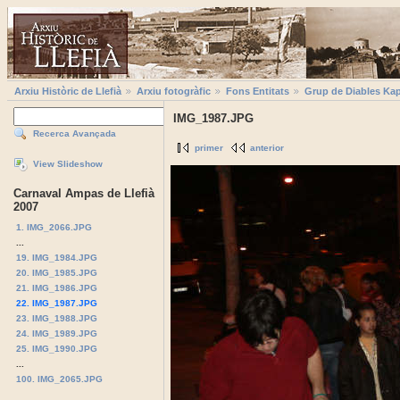
Arxiu Històric de Llefià
Arxiu fotogràfic
Fons Entitats
Grup de Diables Kap
IMG_1987.JPG
Recerca Avançada
primer
anterior
View Slideshow
Carnaval Ampas de Llefià
2007
1. IMG_2066.JPG
...
19. IMG_1984.JPG
20. IMG_1985.JPG
21. IMG_1986.JPG
22. IMG_1987.JPG
23. IMG_1988.JPG
24. IMG_1989.JPG
25. IMG_1990.JPG
...
100. IMG_2065.JPG