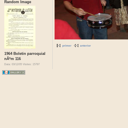
Random Image
primer
anterior
1964 Boletin parroquial
nÃºm 116
Data: 03/12/05
Visites: 15797