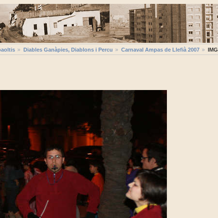
aoltis
Diables Ganàpies, Diablons i Percu
Carnaval Ampas de Llefià 2007
IMG