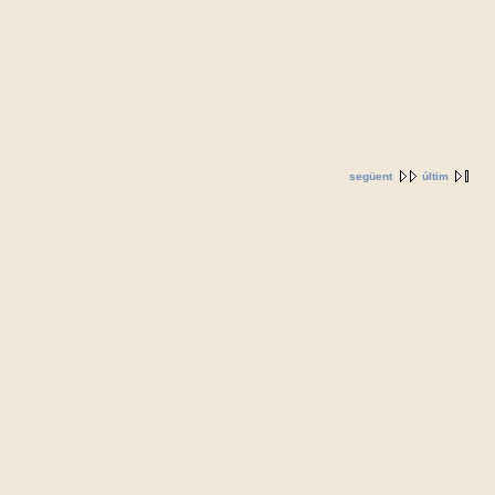
següent
últim