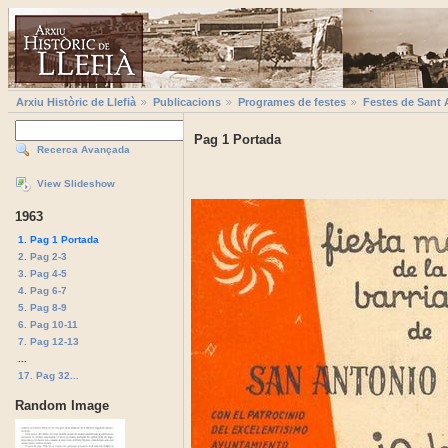
Arxiu Històric de Llefià
Publicacions
Programes de festes
Festes de Sant 
Pag 1 Portada
Recerca Avançada
View Slideshow
1963
1. Pag 1 Portada
2. Pag 2-3
3. Pag 4-5
4. Pag 6-7
5. Pag 8-9
6. Pag 10-11
7. Pag 12-13
...
17. Pag 32...
Random Image