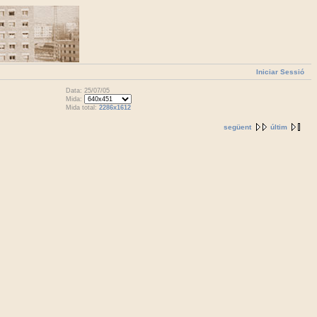
Iniciar Sessió
Data: 25/07/05
Mida:
Mida total:
2286x1612
següent
últim