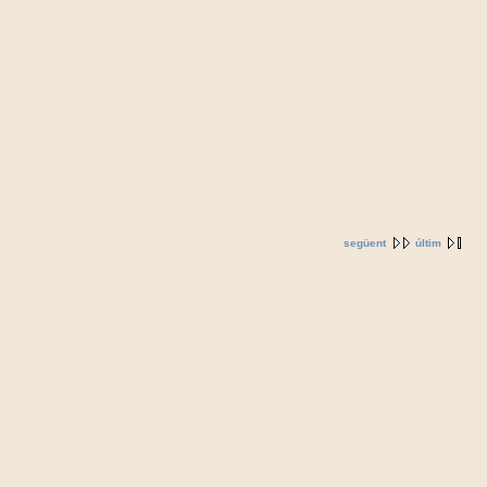
següent
últim