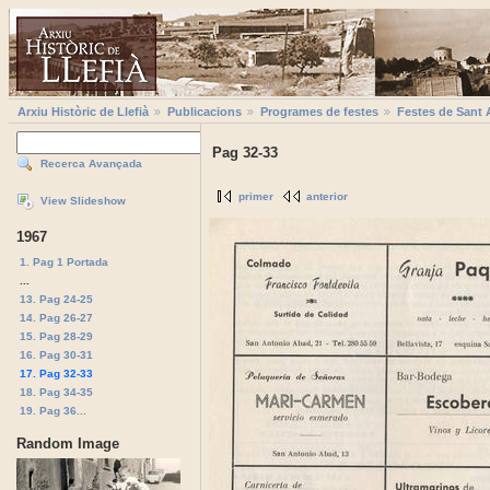
Arxiu Històric de Llefià
Publicacions
Programes de festes
Festes de Sant 
Pag 32-33
Recerca Avançada
primer
anterior
View Slideshow
1967
1. Pag 1 Portada
...
13. Pag 24-25
14. Pag 26-27
15. Pag 28-29
16. Pag 30-31
17. Pag 32-33
18. Pag 34-35
19. Pag 36...
Random Image