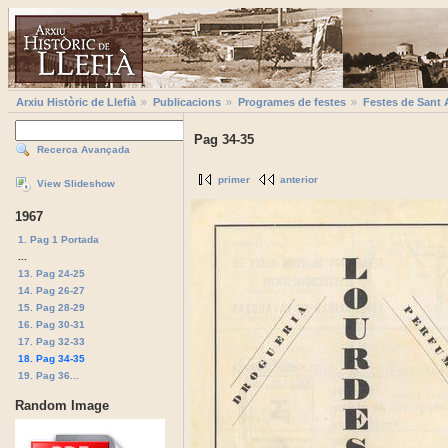
Arxiu Històric de Llefià
Publicacions
Programes de festes
Festes de Sant 
Pag 34-35
Recerca Avançada
primer
anterior
View Slideshow
1967
1. Pag 1 Portada
...
13. Pag 24-25
14. Pag 26-27
15. Pag 28-29
16. Pag 30-31
17. Pag 32-33
18. Pag 34-35
19. Pag 36...
Random Image