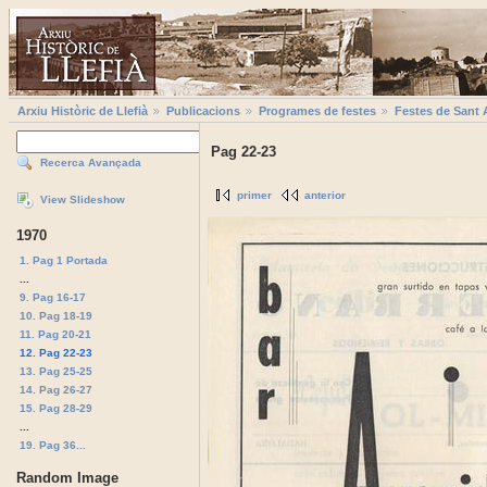
Arxiu Històric de Llefià
Publicacions
Programes de festes
Festes de Sant 
Pag 22-23
Recerca Avançada
primer
anterior
View Slideshow
1970
1. Pag 1 Portada
...
9. Pag 16-17
10. Pag 18-19
11. Pag 20-21
12. Pag 22-23
13. Pag 25-25
14. Pag 26-27
15. Pag 28-29
...
19. Pag 36...
Random Image