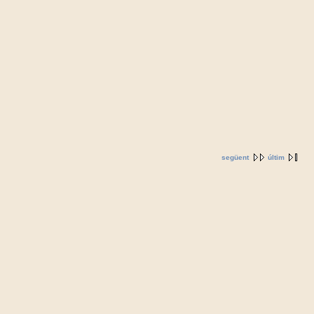
següent
últim