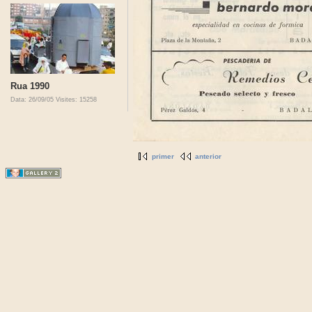
Rua 1990
Data: 26/09/05
Visites: 15258
primer
anterior