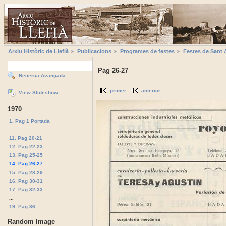
Arxiu Històric de Llefià
Publicacions
Programes de festes
Festes de Sant 
Pag 26-27
Recerca Avançada
primer
anterior
View Slideshow
1970
1. Pag 1 Portada
...
11. Pag 20-21
12. Pag 22-23
13. Pag 25-25
14. Pag 26-27
15. Pag 28-29
16. Pag 30-31
17. Pag 32-33
...
19. Pag 36...
Random Image