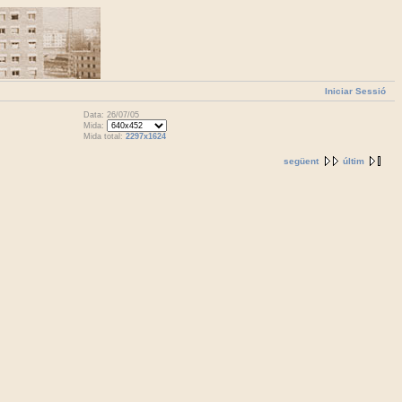
Iniciar Sessió
Data: 26/07/05
Mida:
Mida total:
2297x1624
següent
últim