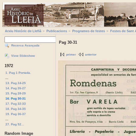
Arxiu Històric de Llefià
Publicacions
Programes de festes
Festes de Sant 
Pag 30-31
Recerca Avançada
primer
anterior
View Slideshow
1972
1. Pag 1 Portada.
...
13. Pag 24-25
14. Pag 26-27
15. Pag 28-29
16. Pag 30-31
17. Pag 32-33
18. Pag 34-35
19. Pag 36-37
...
27. Pag 52...
Random Image