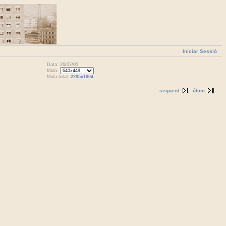
Iniciar Sessió
Data: 26/07/05
Mida:
Mida total:
2285x1604
següent
últim