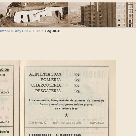
Antoni
Anys 70
1972
Pag 30-31