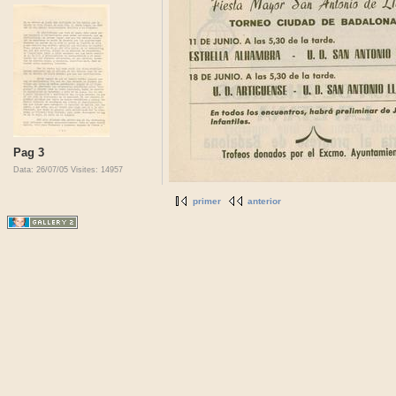
Pag 3
Data: 26/07/05
Visites: 14957
primer
anterior