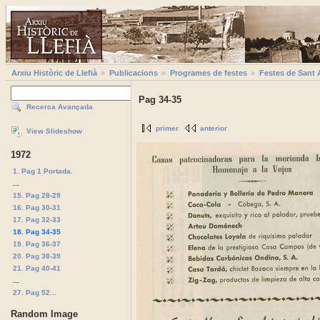
Arxiu Històric de Llefià
Publicacions
Programes de festes
Festes de Sant 
Pag 34-35
Recerca Avançada
primer
anterior
View Slideshow
1972
1. Pag 1 Portada.
...
15. Pag 28-29
16. Pag 30-31
17. Pag 32-33
18. Pag 34-35
19. Pag 36-37
20. Pag 38-39
21. Pag 40-41
...
27. Pag 52...
Random Image