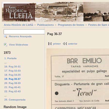
Arxiu Històric de Llefià
Publicacions
Programes de festes
Festes de Sant 
Pag 36-37
Recerca Avançada
primer
anterior
View Slideshow
1973
1. Portada
...
16. Pag 30-31
17. Pag 32-33
18. Pag 34-35
19. Pag 36-37
20. Pag 38-39
21. Pag 40-41
22. Pag 42-43
...
25. Contraportada
Random Image