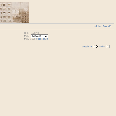
Iniciar Sessió
Data: 27/07/05
Mida:
Mida total:
2320x1645
següent
últim