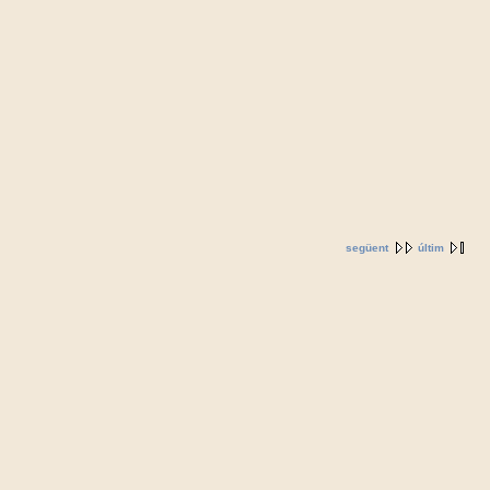
següent
últim