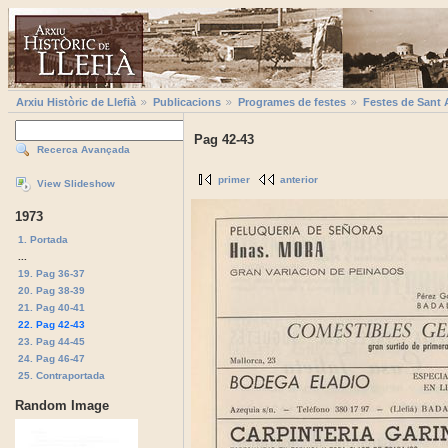
Arxiu Històric de Llefià
Publicacions
Programes de festes
Festes de Sant 
Pag 42-43
Recerca Avançada
primer
anterior
View Slideshow
1973
1. Portada
...
19. Pag 36-37
20. Pag 38-39
21. Pag 40-41
22. Pag 42-43
23. Pag 44-45
24. Pag 46-47
25. Contraportada
Random Image