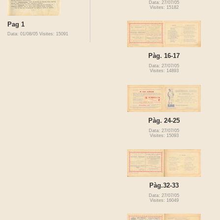
Data: 27/07/05
Visites: 15182
Pag 1
Data: 01/08/05
Visites: 15091
Pàg. 16-17
Data: 27/07/05
Visites: 14893
Pàg. 24-25
Data: 27/07/05
Visites: 15093
Pàg.32-33
Data: 27/07/05
Visites: 16049