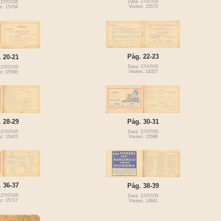
Data: 27/07/05
 27/07/05
Visites: 15573
es: 15704
Pàg. 22-23
 20-21
Data: 27/07/05
 27/07/05
Visites: 14357
es: 15580
 28-29
Pàg. 30-31
 27/07/05
Data: 27/07/05
es: 15415
Visites: 15588
 36-37
Pàg. 38-39
 27/07/05
Data: 27/07/05
es: 15717
Visites: 14841