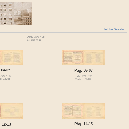
Iniciar Sessió
Data: 27/07/05
23 elements
.04-05
Pàg. 06-07
 27/07/05
Data: 27/07/05
es: 15285
Visites: 15486
Pàg. 14-15
 12-13