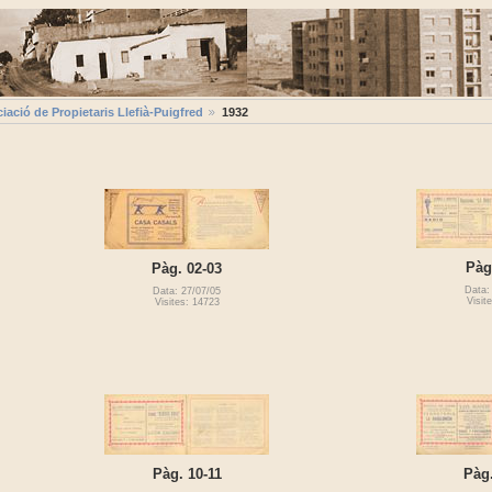
ació de Propietaris Llefià-Puigfred
1932
Pàg
Pàg. 02-03
Data:
Data: 27/07/05
Visit
Visites: 14723
Pàg. 10-11
Pàg.