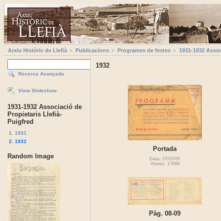
Arxiu Històric de Llefià
Publicacions
Programes de festes
1931-1932 Associ
1932
Recerca Avançada
View Slideshow
1931-1932 Associació de
Propietaris Llefià-
Puigfred
1. 1931
2. 1932
Portada
Random Image
Data: 27/07/05
Visites: 17669
Pàg. 08-09