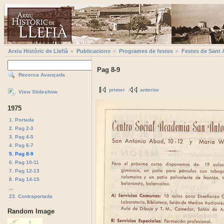
Arxiu Històric de Llefià
Publicacions
Programes de festes
Festes de Sant 
Pag 8-9
Recerca Avançada
primer
anterior
View Slideshow
1975
1. Portada
2. Pag 2-3
3. Pag 4-5
4. Pag 6-7
5. Pag 8-9
6. Pag 10-11
7. Pag 12-13
8. Pag 14-15
...
23. Contraportada
Random Image