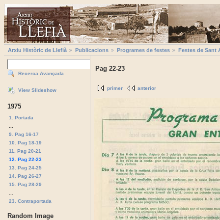
Arxiu Històric de Llefià
Publicacions
Programes de festes
Festes de Sant 
Pag 22-23
Recerca Avançada
primer
anterior
View Slideshow
1975
1. Portada
...
9. Pag 16-17
10. Pag 18-19
11. Pag 20-21
12. Pag 22-23
13. Pag 24-25
14. Pag 26-27
15. Pag 28-29
...
23. Contraportada
Random Image