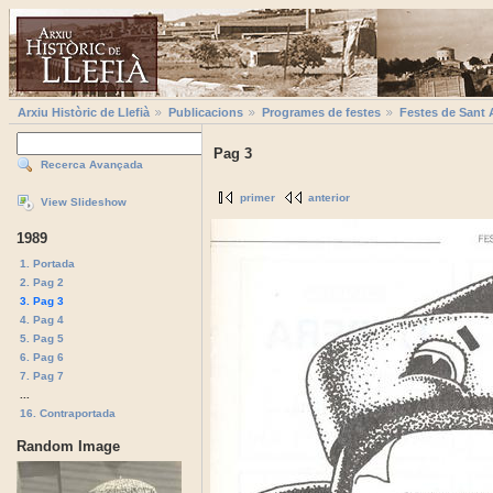
Arxiu Històric de Llefià
Publicacions
Programes de festes
Festes de Sant 
Pag 3
Recerca Avançada
primer
anterior
View Slideshow
1989
1. Portada
2. Pag 2
3. Pag 3
4. Pag 4
5. Pag 5
6. Pag 6
7. Pag 7
...
16. Contraportada
Random Image