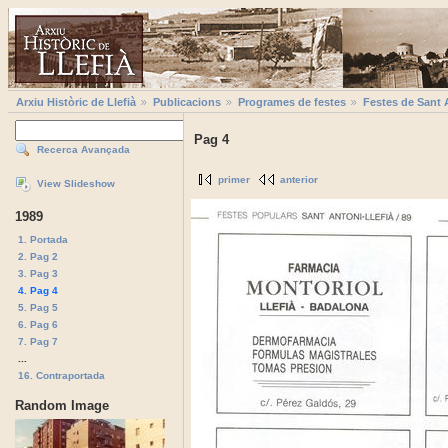
Arxiu Històric de Llefià
Publicacions
Programes de festes
Festes de Sant 
Pag 4
Recerca Avançada
primer
anterior
View Slideshow
1989
1. Portada
2. Pag 2
3. Pag 3
4. Pag 4
5. Pag 5
6. Pag 6
7. Pag 7
...
16. Contraportada
Random Image