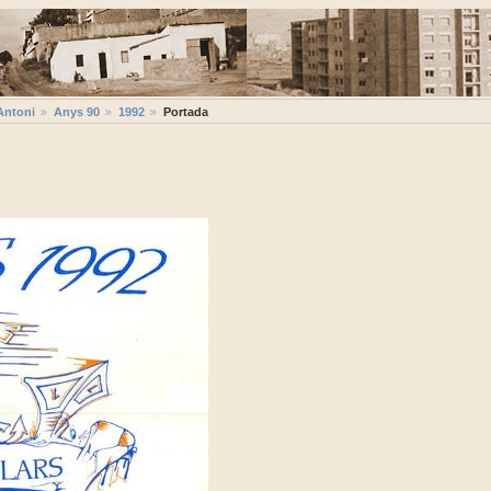
Antoni
Anys 90
1992
Portada