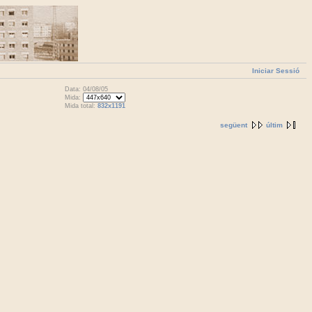
Iniciar Sessió
Data: 04/08/05
Mida:
Mida total:
832x1191
següent
últim