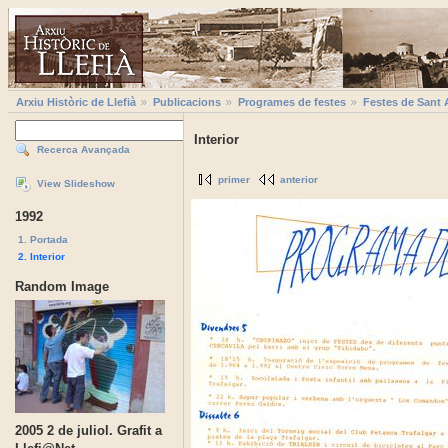
Arxiu Històric de Llefià
Publicacions
Programes de festes
Festes de Sant 
Interior
Recerca Avançada
primer
anterior
View Slideshow
1992
1. Portada
2. Interior
Random Image
2005 2 de juliol. Grafit a