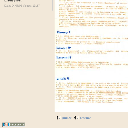
Llefi@Net
Data: 04/07/05
Visites: 15187
primer
anterior