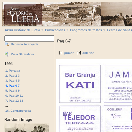
Arxiu Històric de Llefià
Publicacions
Programes de festes
Festes de Sant 
Pag 6-7
Recerca Avançada
primer
anterior
View Slideshow
1994
1. Portada
2. Pag 2-3
3. Pag 4-5
4. Pag 6-7
5. Pag 8-9
6. Pag 10-11
7. Pag 12-13
...
16. Contraportada
Random Image