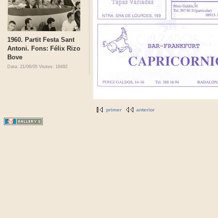
1960. Partit Festa Sant
Antoni. Fons: Félix Rizo
Bove
Data: 21/06/05
Visites: 18492
primer
anterior