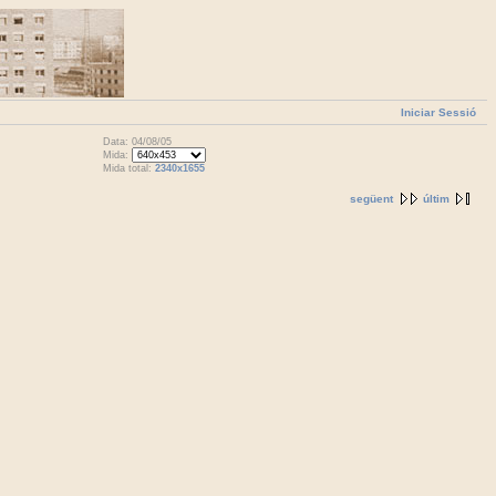
Iniciar Sessió
Data: 04/08/05
Mida:
Mida total:
2340x1655
següent
últim