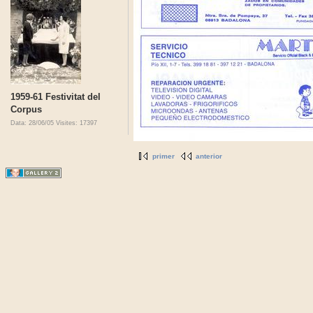
1959-61 Festivitat del
Corpus
Data: 28/06/05
Visites: 17397
primer
anterior