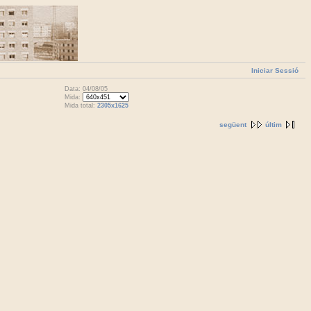
Iniciar Sessió
Data: 04/08/05
Mida:
Mida total:
2305x1625
següent
últim