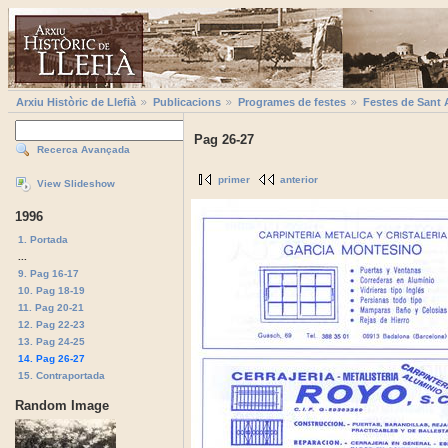
Arxiu Històric de Llefià
Publicacions
Programes de festes
Festes de Sant 
Pag 26-27
Recerca Avançada
primer
anterior
View Slideshow
1996
1. Portada
...
9. Pag 16-17
10. Pag 18-19
11. Pag 20-21
12. Pag 22-23
13. Pag 24-25
14. Pag 26-27
15. Contraportada
Random Image