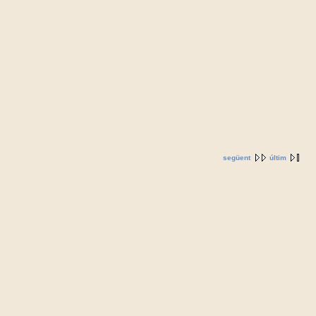
següent
últim