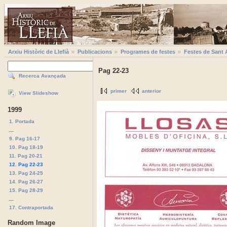
Arxiu Històric de Llefià
Publicacions
Programes de festes
Festes de Sant 
Pag 22-23
Recerca Avançada
primer
anterior
View Slideshow
1999
1. Portada
...
9. Pag 16-17
10. Pag 18-19
11. Pag 20-21
12. Pag 22-23
13. Pag 24-25
14. Pag 26-27
15. Pag 28-29
...
17. Contraportada
Random Image