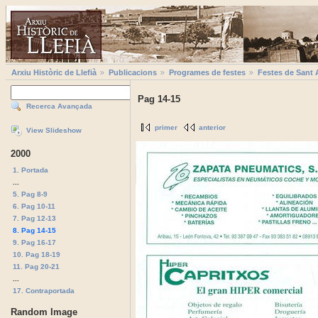
Arxiu Històric de Llefià
Publicacions
Programes de festes
Festes de Sant 
Pag 14-15
Recerca Avançada
primer
anterior
View Slideshow
2000
1. Portada
...
5. Pag 8-9
6. Pag 10-11
7. Pag 12-13
8. Pag 14-15
9. Pag 16-17
10. Pag 18-19
11. Pag 20-21
...
17. Contraportada
Random Image