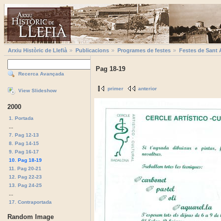
Arxiu Històric de Llefià
Publicacions
Programes de festes
Festes de Sant 
Pag 18-19
Recerca Avançada
primer
anterior
View Slideshow
2000
1. Portada
...
7. Pag 12-13
8. Pag 14-15
9. Pag 16-17
10. Pag 18-19
11. Pag 20-21
12. Pag 22-23
13. Pag 24-25
...
17. Contraportada
Random Image