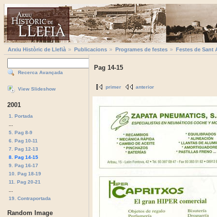
Arxiu Històric de Llefià
Publicacions
Programes de festes
Festes de Sant 
Pag 14-15
Recerca Avançada
primer
anterior
View Slideshow
2001
1. Portada
...
5. Pag 8-9
6. Pag 10-11
7. Pag 12-13
8. Pag 14-15
9. Pag 16-17
10. Pag 18-19
11. Pag 20-21
...
19. Contraportada
Random Image