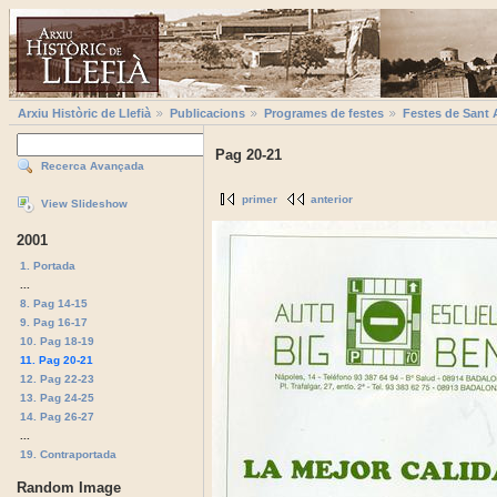
Arxiu Històric de Llefià
Publicacions
Programes de festes
Festes de Sant 
Pag 20-21
Recerca Avançada
primer
anterior
View Slideshow
2001
1. Portada
...
8. Pag 14-15
9. Pag 16-17
10. Pag 18-19
11. Pag 20-21
12. Pag 22-23
13. Pag 24-25
14. Pag 26-27
...
19. Contraportada
Random Image