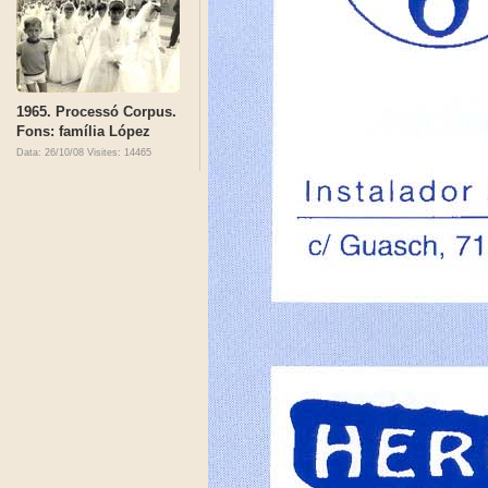
1965. Processó Corpus.
Fons: família López
Data: 26/10/08
Visites: 14465