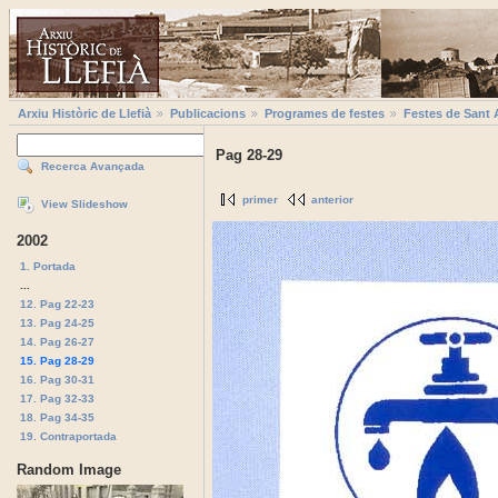
Arxiu Històric de Llefià
Publicacions
Programes de festes
Festes de Sant 
Pag 28-29
Recerca Avançada
primer
anterior
View Slideshow
2002
1. Portada
...
12. Pag 22-23
13. Pag 24-25
14. Pag 26-27
15. Pag 28-29
16. Pag 30-31
17. Pag 32-33
18. Pag 34-35
19. Contraportada
Random Image