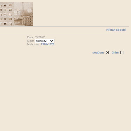
Iniciar Sessió
Data: 05/08/05
Mida:
Mida total:
2320x1675
següent
últim