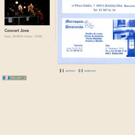
Concert Jove
Data: 26/09/05
Visites: 15598
primer
anterior