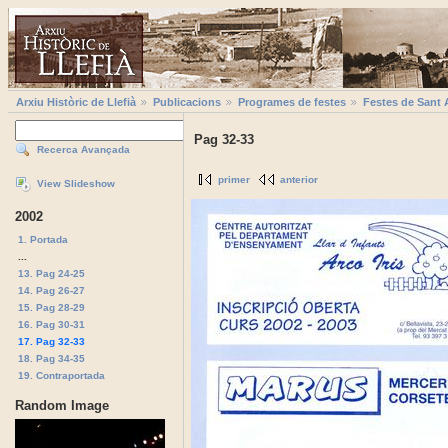
Arxiu Històric de Llefià
Publicacions
Programes de festes
Festes de Sant 
Pag 32-33
Recerca Avançada
primer
anterior
View Slideshow
2002
1. Portada
...
13. Pag 24-25
14. Pag 26-27
15. Pag 28-29
16. Pag 30-31
17. Pag 32-33
18. Pag 34-35
19. Contraportada
Random Image