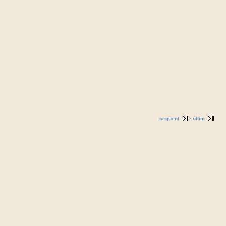
següent
últim