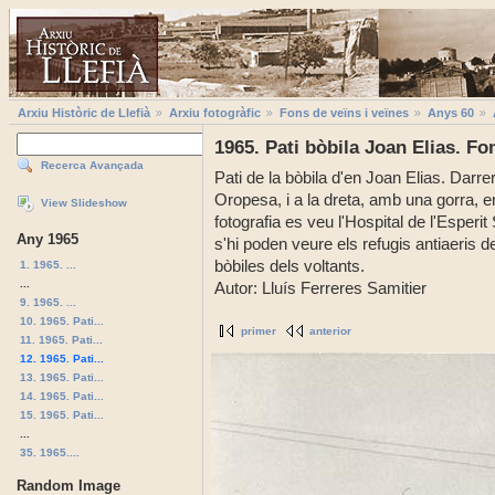
Arxiu Històric de Llefià
Arxiu fotogràfic
Fons de veïns i veïnes
Anys 60
1965. Pati bòbila Joan Elias. Fo
Recerca Avançada
Pati de la bòbila d'en Joan Elias. Darre
Oropesa, i a la dreta, amb una gorra, e
View Slideshow
fotografia es veu l'Hospital de l'Esperit
Any 1965
s'hi poden veure els refugis antiaeris de
bòbiles dels voltants.
1. 1965. ...
...
Autor: Lluís Ferreres Samitier
9. 1965. ...
10. 1965. Pati...
primer
anterior
11. 1965. Pati...
12. 1965. Pati...
13. 1965. Pati...
14. 1965. Pati...
15. 1965. Pati...
...
35. 1965....
Random Image