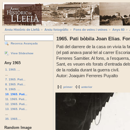
Arxiu Històric de Llefià
Arxiu fotogràfic
Fons de veïns i veïnes
Anys 60
1965. Pati bòbila Joan Elias. Fo
Recerca Avançada
Pati del darrere de la casa on vivia la f
(el pati anava paral·lel al carrer Escoria
View Slideshow
Ferreres Samitier. Al fons, a l'esquerra,
Any 1965
Sant, es veuen els forats d'entrada dels
de la rodalia durant la guerra civil.
1. 1965. ...
...
Autor: Joaquim Ferreres Puyalto
7. 1965. Pati...
8. 1965. Pati...
primer
anterior
9. 1965. ...
10. 1965. Pati...
11. 1965. Pati...
12. 1965. Pati...
13. 1965. Pati...
...
35. 1965....
Random Image