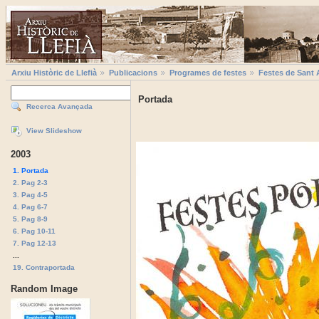
Arxiu Històric de Llefià
Publicacions
Programes de festes
Festes de Sant 
Portada
Recerca Avançada
View Slideshow
2003
1. Portada
2. Pag 2-3
3. Pag 4-5
4. Pag 6-7
5. Pag 8-9
6. Pag 10-11
7. Pag 12-13
...
19. Contraportada
Random Image