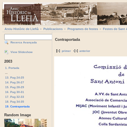
Arxiu Històric de Llefià
Publicacions
Programes de festes
Festes de Sant 
Contraportada
Recerca Avançada
primer
anterior
View Slideshow
2003
1. Portada
...
13. Pag 24-25
14. Pag 26-27
15. Pag 28-29
16. Pag 30-31
17. Pag 32-33
18. Pag 34-35
19. Contraportada
Random Image