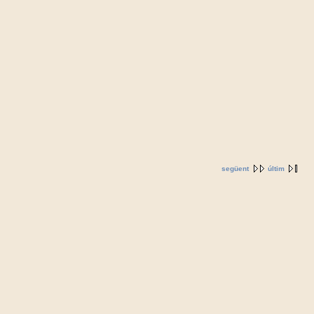
següent
últim