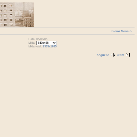
Iniciar Sessió
Data: 05/08/05
Mida:
Mida total:
2305x1685
següent
últim