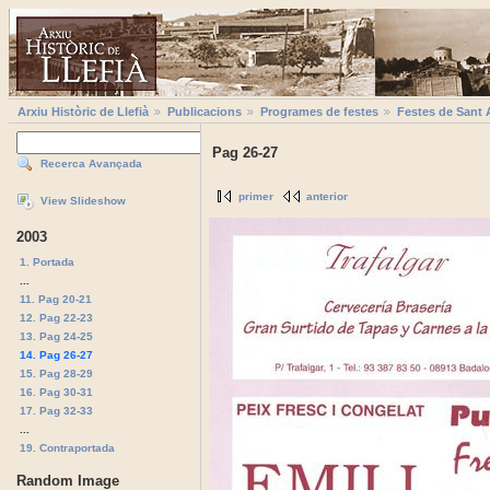
Arxiu Històric de Llefià
Publicacions
Programes de festes
Festes de Sant 
Pag 26-27
Recerca Avançada
primer
anterior
View Slideshow
2003
1. Portada
...
11. Pag 20-21
12. Pag 22-23
13. Pag 24-25
14. Pag 26-27
15. Pag 28-29
16. Pag 30-31
17. Pag 32-33
...
19. Contraportada
Random Image