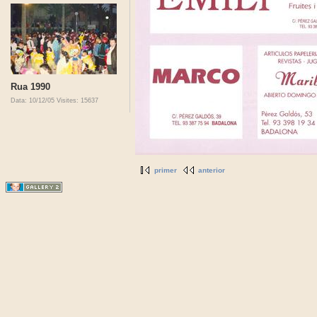
Rua 1990
Data: 10/12/05
Visites: 15637
primer
anterior