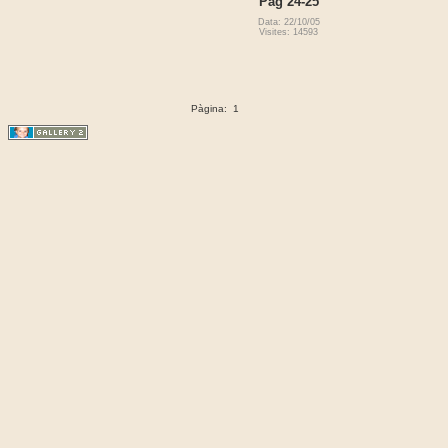
Pag 24-25
Data: 22/10/05
Visites: 14593
Pàgina:
1