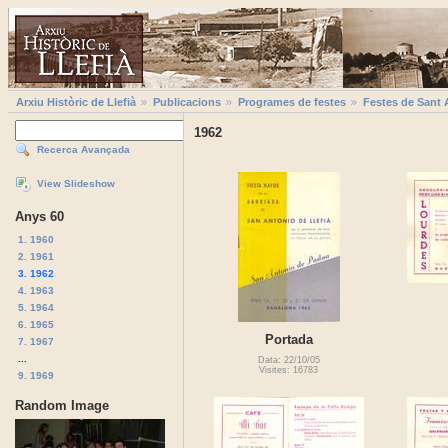
Arxiu Històric de Llefià
Publicacions
Programes de festes
Festes de Sant 
1962
Recerca Avançada
View Slideshow
Anys 60
1. 1960
2. 1961
3. 1962
4. 1963
5. 1964
6. 1965
Portada
7. 1967
...
Data: 22/10/05
Visites: 16783
9. 1969
Random Image