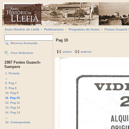
Arxiu Històric de Llefià
Publicacions
Programes de festes
Festes Guasch
Pag 10
Recerca Avançada
primer
anterior
View Slideshow
1987 Festes Guasch-
Sampere
1. Portada
...
8. Pag 7
9. Pag 8
10. Pag 9
11. Pag 10
12. Pag 11
13. Pag 12
14. Pag 13
...
32. Contraportada