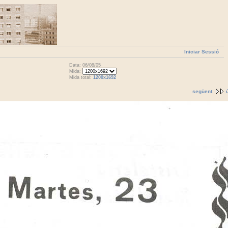
Iniciar Sessió
Data: 06/08/05
Mida:
Mida total:
1200x1692
següent