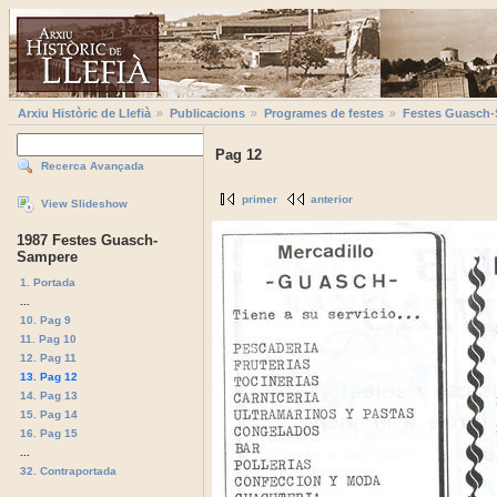
Arxiu Històric de Llefià
Publicacions
Programes de festes
Festes Guasch
Pag 12
Recerca Avançada
primer
anterior
View Slideshow
1987 Festes Guasch-
Sampere
1. Portada
...
10. Pag 9
11. Pag 10
12. Pag 11
13. Pag 12
14. Pag 13
15. Pag 14
16. Pag 15
...
32. Contraportada