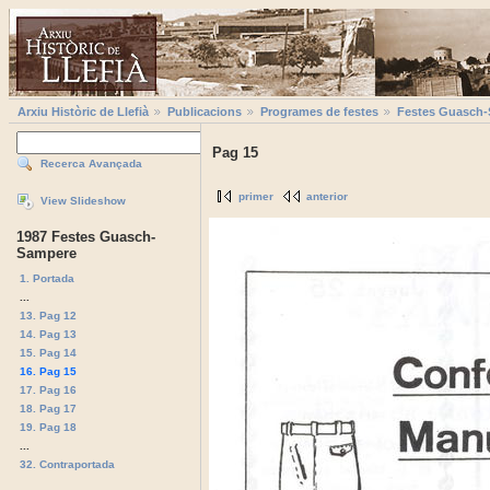
Arxiu Històric de Llefià
Publicacions
Programes de festes
Festes Guasch
Pag 15
Recerca Avançada
primer
anterior
View Slideshow
1987 Festes Guasch-
Sampere
1. Portada
...
13. Pag 12
14. Pag 13
15. Pag 14
16. Pag 15
17. Pag 16
18. Pag 17
19. Pag 18
...
32. Contraportada