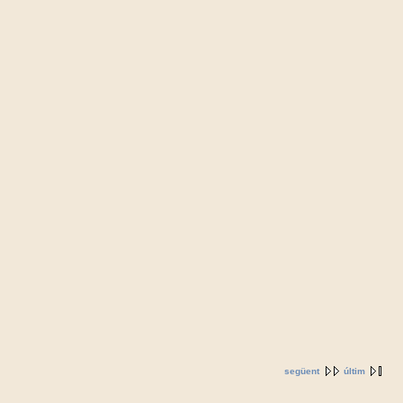
següent
últim