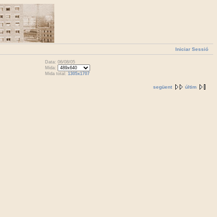
Iniciar Sessió
Data: 06/08/05
Mida:
Mida total:
1305x1707
següent
últim