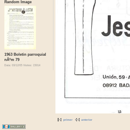
Random Image
1963 Boletin parroquial
nÃºm 79
Data: 03/12/05
Visites: 15014
primer
anterior