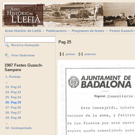
Arxiu Històric de Llefià
Publicacions
Programes de festes
Festes Guasch
Pag 25
Recerca Avançada
primer
anterior
View Slideshow
1987 Festes Guasch-
Sampere
1. Portada
...
23. Pag 22
24. Pag 23
25. Pag 24
26. Pag 25
27. Pag 26
28. Pag 27
29. Pag 28
...
32. Contraportada