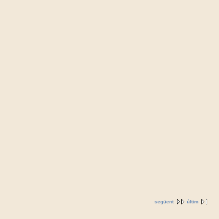
següent
últim