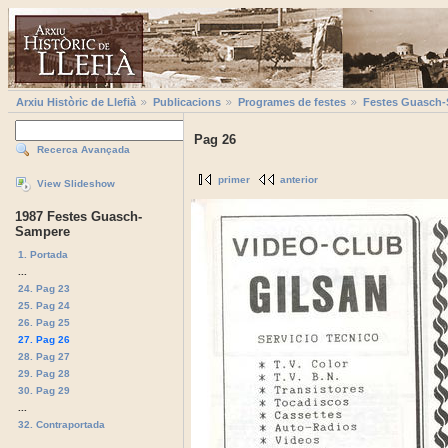
Arxiu Històric de Llefià
Publicacions
Programes de festes
Festes Guasch
Pag 26
Recerca Avançada
primer
anterior
View Slideshow
1987 Festes Guasch-
Sampere
1. Portada
...
24. Pag 23
25. Pag 24
26. Pag 25
27. Pag 26
28. Pag 27
29. Pag 28
30. Pag 29
...
32. Contraportada