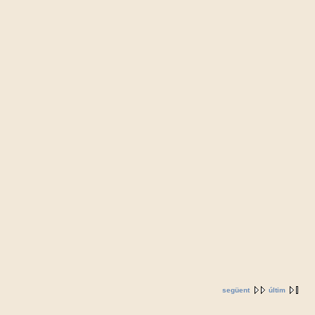
següent
últim