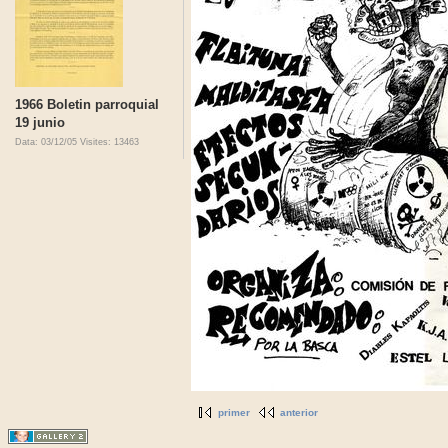
1966 Boletin parroquial
19 junio
Data: 03/12/05
Visites: 13463
primer
anterior