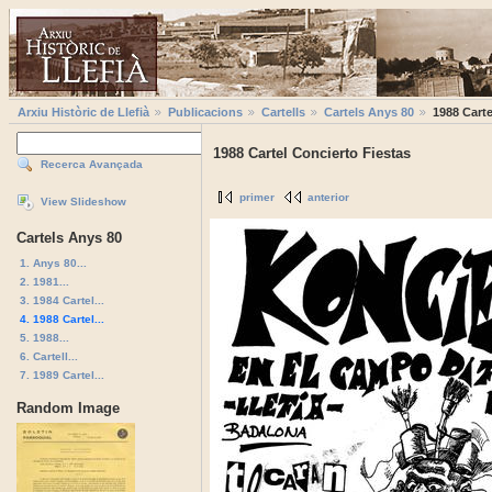
Arxiu Històric de Llefià
Publicacions
Cartells
Cartels Anys 80
1988 Carte
1988 Cartel Concierto Fiestas
Recerca Avançada
primer
anterior
View Slideshow
Cartels Anys 80
1. Anys 80...
2. 1981...
3. 1984 Cartel...
4. 1988 Cartel...
5. 1988...
6. Cartell...
7. 1989 Cartel...
Random Image