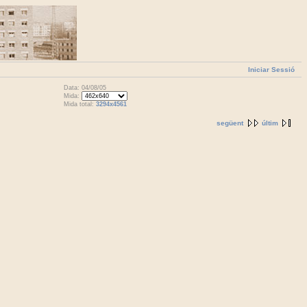
Iniciar Sessió
Data: 04/08/05
Mida:
Mida total:
3294x4561
següent
últim