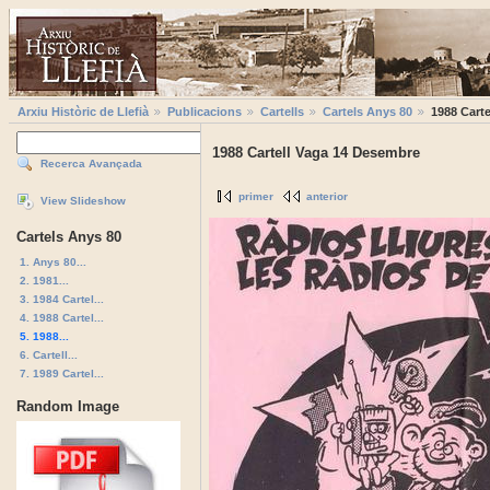
Arxiu Històric de Llefià
Publicacions
Cartells
Cartels Anys 80
1988 Cart
1988 Cartell Vaga 14 Desembre
Recerca Avançada
primer
anterior
View Slideshow
Cartels Anys 80
1. Anys 80...
2. 1981...
3. 1984 Cartel...
4. 1988 Cartel...
5. 1988...
6. Cartell...
7. 1989 Cartel...
Random Image