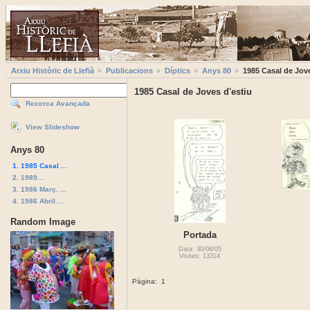
Arxiu Històric de Llefià
Publicacions
Díptics
Anys 80
1985 Casal de Jove
1985 Casal de Joves d'estiu
Recerca Avançada
View Slideshow
Anys 80
1. 1985 Casal ...
2. 1989...
3. 1986 Març. ...
4. 1986 Abril....
Random Image
Portada
Data: 30/08/05
Visites: 13314
Pàgina:
1