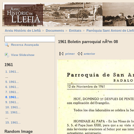
Arxiu Històric de Llefià
Documents
Entitats
Parròquia Sant Antoni de Llef
1961 Boletin parroquial nÃºm 08
Recerca Avançada
primer
anterior
View Slideshow
1961
1. 1961...
...
5. 1961...
6. 1961...
7. 1961...
8. 1961...
9. 1961...
10. 1961...
11. 1961...
...
15. 1961...
Random Image