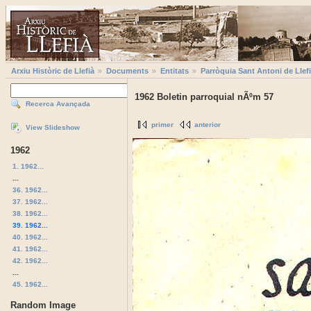
Arxiu Històric de Llefià
Documents
Entitats
Parròquia Sant Antoni de Llef
1962 Boletin parroquial nÃºm 57
Recerca Avançada
primer
anterior
View Slideshow
1962
1. 1962...
...
36. 1962...
37. 1962...
38. 1962...
39. 1962...
40. 1962...
41. 1962...
42. 1962...
...
45. 1962...
Random Image