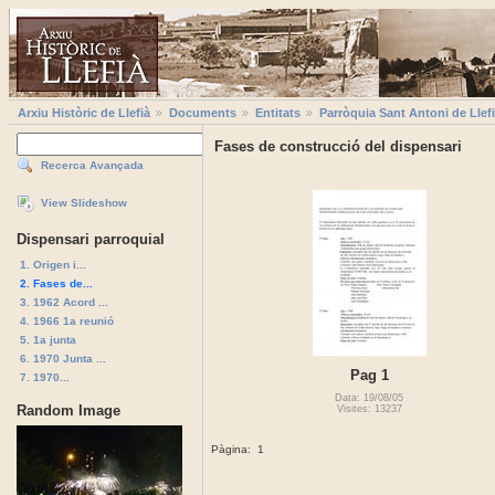
Arxiu Històric de Llefià
Documents
Entitats
Parròquia Sant Antoni de Llef
Fases de construcció del dispensari
Recerca Avançada
View Slideshow
Dispensari parroquial
1. Origen i...
2. Fases de...
3. 1962 Acord ...
4. 1966 1a reunió
5. 1a junta
6. 1970 Junta ...
Pag 1
7. 1970...
Data: 19/08/05
Random Image
Visites: 13237
Pàgina:
1