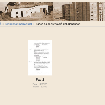
ià
Dispensari parroquial
Fases de construcció del dispensari
Pag 2
Data: 19/08/05
Visites: 13860