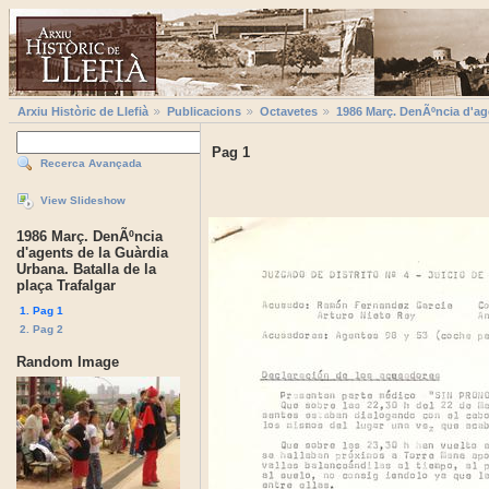
Arxiu Històric de Llefià
Publicacions
Octavetes
1986 Març. DenÃºncia d'age
Pag 1
Recerca Avançada
View Slideshow
1986 Març. DenÃºncia
d'agents de la Guàrdia
Urbana. Batalla de la
plaça Trafalgar
1. Pag 1
2. Pag 2
Random Image