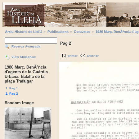
Arxiu Històric de Llefià
Publicacions
Octavetes
1986 Març. DenÃºncia d'age
Pag 2
Recerca Avançada
primer
anterior
View Slideshow
1986 Març. DenÃºncia
d'agents de la Guàrdia
Urbana. Batalla de la
plaça Trafalgar
1. Pag 1
2. Pag 2
Random Image