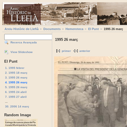
Arxiu Històric de Llefià
Documents
Hemeroteca
El Punt
1995 26 març
1995 26 març
Recerca Avançada
primer
anterior
View Slideshow
El Punt
1. 1995 febrer
2. 1995 18 març
3. 1995 26 març
4. 1995 26 març
5. 1995 26 març
6. 1995 24 abril
7. 1995 27 abril
...
30. 2006 14 març
Random Image