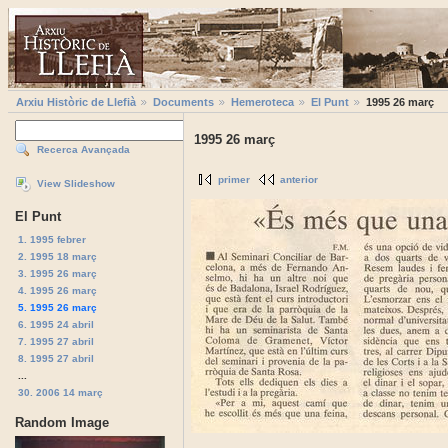
Arxiu Històric de Llefià
Documents
Hemeroteca
El Punt
1995 26 març
1995 26 març
Recerca Avançada
primer
anterior
View Slideshow
El Punt
1. 1995 febrer
2. 1995 18 març
3. 1995 26 març
4. 1995 26 març
5. 1995 26 març
6. 1995 24 abril
7. 1995 27 abril
8. 1995 27 abril
...
30. 2006 14 març
Random Image