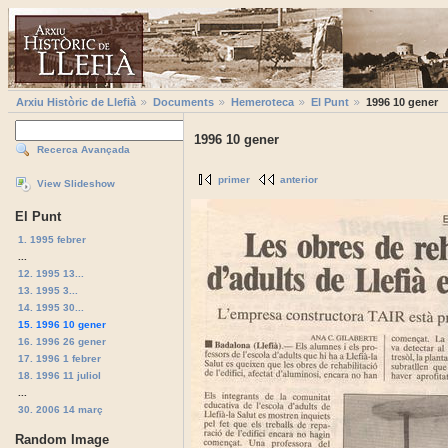
Arxiu Històric de Llefià
Documents
Hemeroteca
El Punt
1996 10 gener
1996 10 gener
Recerca Avançada
primer
anterior
View Slideshow
El Punt
1. 1995 febrer
...
12. 1995 13...
13. 1995 3...
14. 1995 30...
15. 1996 10 gener
16. 1996 26 gener
17. 1996 1 febrer
18. 1996 11 juliol
...
30. 2006 14 març
Random Image