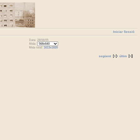
Iniciar Sessió
Data: 28/06/05
Mida:
Mida total:
1613x1820
següent
últim