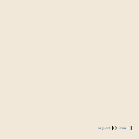
següent
últim