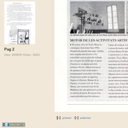
Pag 2
Data: 18/08/05
Visites: 16423
primer
anterior