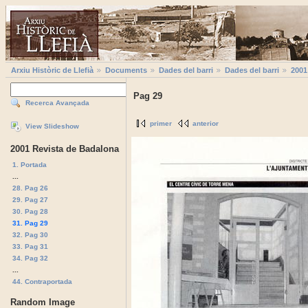
Arxiu Històric de Llefià
Documents
Dades del barri
Dades del barri
2001
Pag 29
Recerca Avançada
primer
anterior
View Slideshow
2001 Revista de Badalona
1. Portada
...
28. Pag 26
29. Pag 27
30. Pag 28
31. Pag 29
32. Pag 30
33. Pag 31
34. Pag 32
...
44. Contraportada
Random Image