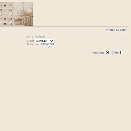
Iniciar Sessió
Data: 05/08/05
Mida:
Mida total:
1590x2081
següent
últim