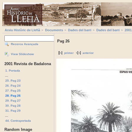
Arxiu Històric de Llefià
Documents
Dades del barri
Dades del barri
2001
Pag 26
Recerca Avançada
primer
anterior
View Slideshow
2001 Revista de Badalona
1. Portada
...
25. Pag 23
26. Pag 24
27. Pag 25
28. Pag 26
29. Pag 27
30. Pag 28
31. Pag 29
...
44. Contraportada
Random Image